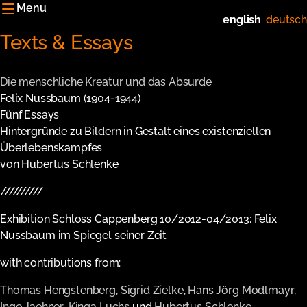
Menu
english
deutsch
Texts & Essays
Die menschliche Kreatur und das Absurde
Felix Nussbaum (1904-1944)
Fünf Essays
Hintergründe zu Bildern in Gestalt eines existenziellen
Überlebenskampfes
von Hubertus Schlenke
//////////
Exhibition Schloss Cappenberg 10/2012-04/2013: Felix
Nussbaum im Spiegel seiner Zeit
with contributions from:
Thomas Hengstenberg
,
Sigrid Zielke
,
Hans Jörg Modlmayr
,
Inge Jaehner
,
Kinga Luchs
und
Hubertus Schlenke
.